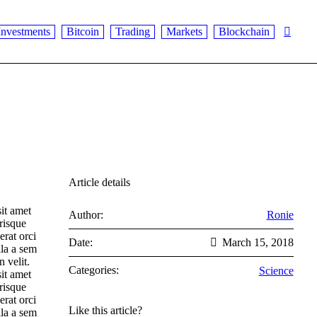
Investments
Bitcoin
Trading
Markets
Blockchain
Article details
it amet
Author:
Ronie
risque
erat orci
Date:
March 15, 2018
lla a sem
 velit.
Categories:
Science
it amet
risque
erat orci
Like this article?
lla a sem