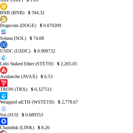
BNB (BNB)
$
594.32
Dogecoin (DOGE)
$
0.070209
Solana (SOL)
$
74.68
USDC (USDC)
$
0.999732
Lido Staked Ether (STETH)
$
2,265.05
Avalanche (AVAX)
$
6.53
TRON (TRX)
$
0.327511
Wrapped stETH (WSTETH)
$
2,779.67
Sui (SUI)
$
0.689353
Chainlink (LINK)
$
8.26