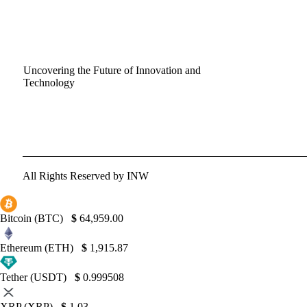
Uncovering the Future of Innovation and
Technology
All Rights Reserved by INW
Bitcoin (BTC)
$
64,959.00
Ethereum (ETH)
$
1,915.87
Tether (USDT)
$
0.999508
XRP (XRP)
$
1.03