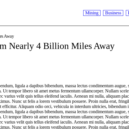
Mining
Business
iles Away
om Nearly 4 Billion Miles Away
bendum, ligula a dapibus bibendum, massa lectus condimentum augue, s
m. Ut tempor libero sit amet metus fermentum ullamcorper. Nullam scele
ec varius velit quis tellus eleifend iaculis. Aenean mi nulla, aliquam plac
us. Nunc ut felis a lorem vestibulum posuere. Proin nulla erat, fringi
 efficitur. Aliquam odio orci, vehicula in interdum ultricies, bibendum in
bendum, ligula a dapibus bibendum, massa lectus condimentum augue, s
m. Ut tempor libero sit amet metus fermentum ullamcorper. Nullam scele
ec varius velit quis tellus eleifend iaculis. Aenean mi nulla, aliquam plac
us. Nunc ut felis a lorem vestibulum posuere. Proin nulla erat, fringi