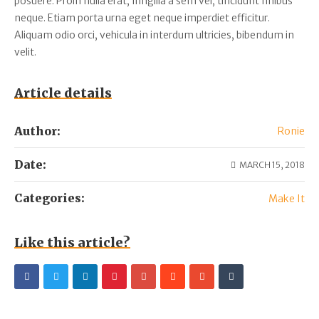
posuere. Proin nulla erat, fringilla a sem vel, tincidunt finibus
neque. Etiam porta urna eget neque imperdiet efficitur.
Aliquam odio orci, vehicula in interdum ultricies, bibendum in
velit.
Article details
Author:
Ronie
Date:
MARCH 15, 2018
Categories:
Make It
Like this article?